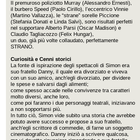
Il premuroso poliziotto Murray (Alessandro Ernesti),
il burbero Speed (Paolo Cirillo), l’eccentrico Vinnie
(Martino Vallazza), le “strane” sorelle Piccione
(Stefania Donati e Linda Salvi), sono risultati perfetti
nel supportare Alberto Parsi (Oscar Madison) e
Claudio Tagliacozzo (Felix Hungar),
un duo, già più volte collaudato, perfettamente
STRANO.
Curiosità e Cenni storici
La fonte di ispirazione degli spettacoli di Simon era
suo fratello Danny, il quale era divorziato e viveva
con un suo amico, anch'egli divorziato, per dividere
le spese e salvarsi dagli alimenti;
come spesso accade nelle convivenze tra caratteri
molto diversi, anche loro,
come poi faranno i due personaggi teatrali, iniziavano
a non sopportarsi più.
In tutto ciò, Simon vide subito una storia che avrebbe
potuto avere successo e propose a suo fratello,
anch'egli scrittore di commedie, di farne un soggetto
cinematografico. Danny iniziò a scrivere qualcosa,