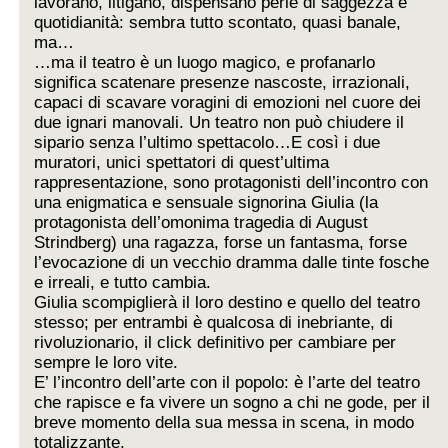
lavorano, litigano, dispensano perle di saggezza e
quotidianità: sembra tutto scontato, quasi banale,
ma…
…ma il teatro è un luogo magico, e profanarlo
significa scatenare presenze nascoste, irrazionali,
capaci di scavare voragini di emozioni nel cuore dei
due ignari manovali. Un teatro non può chiudere il
sipario senza l’ultimo spettacolo…E così i due
muratori, unici spettatori di quest’ultima
rappresentazione, sono protagonisti dell’incontro con
una enigmatica e sensuale signorina Giulia (la
protagonista dell’omonima tragedia di August
Strindberg) una ragazza, forse un fantasma, forse
l’evocazione di un vecchio dramma dalle tinte fosche
e irreali, e tutto cambia.
Giulia scompiglierà il loro destino e quello del teatro
stesso; per entrambi è qualcosa di inebriante, di
rivoluzionario, il click definitivo per cambiare per
sempre le loro vite.
E’ l’incontro dell’arte con il popolo: è l’arte del teatro
che rapisce e fa vivere un sogno a chi ne gode, per il
breve momento della sua messa in scena, in modo
totalizzante.