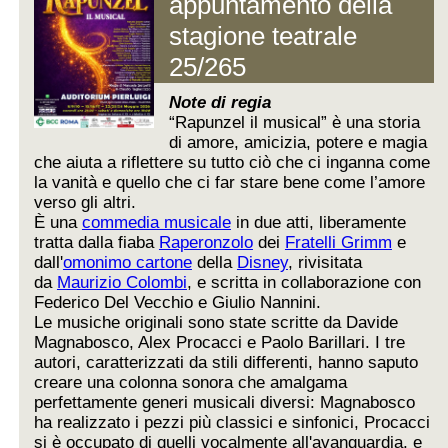
appuntamento della
stagione teatrale
25/265
Note di regia
“Rapunzel il musical” è una storia
di amore, amicizia, potere e magia
che aiuta a riflettere su tutto ciò che ci inganna come
la vanità e quello che ci far stare bene come l’amore
verso gli altri.
È una
commedia musicale
in due atti, liberamente
tratta dalla fiaba
Raperonzolo
dei
Fratelli Grimm
e
dall'
omonimo cartone
della
Disney
, rivisitata
da
Maurizio Colombi
, e scritta in collaborazione con
Federico Del Vecchio e Giulio Nannini.
Le musiche originali sono state scritte da Davide
Magnabosco, Alex Procacci e Paolo Barillari. I tre
autori, caratterizzati da stili differenti, hanno saputo
creare una colonna sonora che amalgama
perfettamente generi musicali diversi: Magnabosco
ha realizzato i pezzi più classici e sinfonici, Procacci
si è occupato di quelli vocalmente all'avanguardia, e