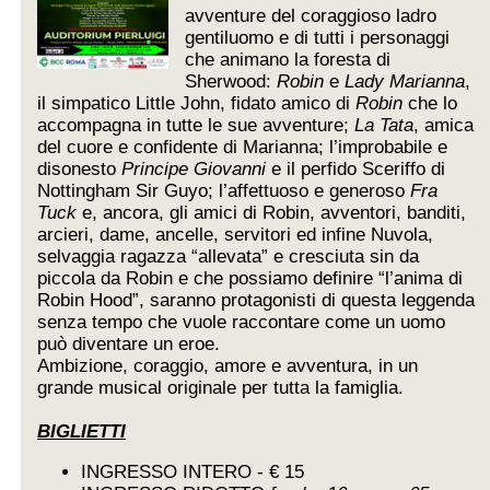
avventure del coraggioso ladro
gentiluomo e di tutti i personaggi
che animano la foresta di
Sherwood:
Robin
e
Lady Marianna
,
il simpatico Little John, fidato amico di
Robin
che lo
accompagna in tutte le sue avventure;
La Tata
, amica
del cuore e confidente di Marianna; l’improbabile e
disonesto
Principe Giovanni
e il perfido Sceriffo di
Nottingham Sir Guyo; l’affettuoso e generoso
Fra
Tuck
e, ancora, gli amici di Robin, avventori, banditi,
arcieri, dame, ancelle, servitori ed infine Nuvola,
selvaggia ragazza “allevata” e cresciuta sin da
piccola da Robin e che possiamo definire “l’anima di
Robin Hood”, saranno protagonisti di questa leggenda
senza tempo che vuole raccontare come un uomo
può diventare un eroe.
Ambizione, coraggio, amore e avventura, in un
grande musical originale per tutta la famiglia.
BIGLIETTI
INGRESSO INTERO - € 15