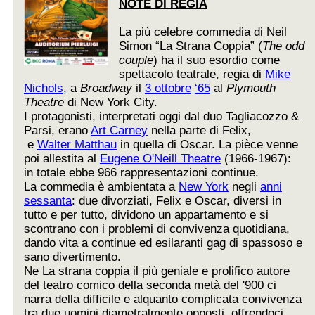
NOTE DI REGIA
La più celebre commedia di Neil
Simon “La Strana Coppia” (
The odd
couple
) ha il suo esordio come
spettacolo teatrale, regia di
Mike
Nichols
, a
Broadway
il
3 ottobre
‘65
al
Plymouth
Theatre
di New York City.
I protagonisti, interpretati oggi dal duo Tagliacozzo &
Parsi, erano
Art Carney
nella parte di Felix,
e
Walter Matthau
in quella di Oscar. La pièce venne
poi allestita al
Eugene O'Neill Theatre
(1966-1967):
in totale ebbe 966 rappresentazioni continue.
La commedia è ambientata a
New York
negli
anni
sessanta
: due divorziati, Felix e Oscar, diversi in
tutto e per tutto, dividono un appartamento e si
scontrano con i problemi di convivenza quotidiana,
dando vita a continue ed esilaranti gag di spassoso e
sano divertimento.
Ne La strana coppia il più geniale e prolifico autore
del teatro comico della seconda metà del '900 ci
narra della difficile e alquanto complicata convivenza
tra due uomini diametralmente opposti, offrendoci