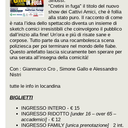
Sinossi:
“Cretini in fuga” il titolo del nuovo
show dei Cattivi Amici, che è follia
alla stato puro. Il racconto di come
è nata l’idea dello spettacolo diventa un insieme di
sketch comici irresistibili che coinvolgono il pubblico
dall’inizio alla fine! Un’ora e più di risate sane e
corpose. Tutto parte da una rocambolesca scena
poliziesca per poi terminare nel mondo delle fiabe.
Questo antefatto lascia sicuramente ben sperare per
una serata all’insegna della comicità!
Con : Gianmarco Cro , Simone Gallo e Alessandro
Nistri
tutte le info in locandina
BIGLIETTI
INGRESSO INTERO - € 15
INGRESSO RIDOTTO
[under 16 – over 65 –
accademici]
- € 12
INGRESSO FAMILY
[unica prenotazione]
2 int.