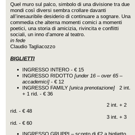
Quel muro sul palco, simbolo di una divisione tra due
mondi così diversi sembra crollare davanti
all’inesauribile desiderio di continuare a sognare. Una
commedia che alterna momenti comici a momenti
poetici, una storia di amicizia, rivincita e conflitti
sociali, un inno d’amore al teatro.
in fede
Claudio Tagliacozzo
BIGLIETTI
INGRESSO INTERO - € 15
INGRESSO RIDOTTO
[under 16 – over 65 –
accademici]
- € 12
INGRESSO FAMILY
[unica prenotazione]
2 int.
+ 1 rid. - € 36
2 int. + 2
rid. - € 48
3 int. + 3
rid. - € 60
INGRESSO GRUPPI – sconto di €2 a biglietto