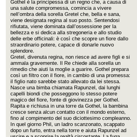
Gothel è la principessa di un regno che, a causa di
una salute compromessa, comincia a vivere
nell’ombra della sorella Gretel che, bella e sana,
viene designata regina al suo posto. Sentendosi
rifiutata, viene dominata dall’ossessione per la
bellezza e si dedica alla stregoneria e allo studio
delle erbe officinali: è così che scopre un fiore dallo
straordinario potere, capace di donarle nuovo
splendore.
Gretel, divenuta regina, non riesce ad avere figli e si
ammala gravemente. Il Re chiede alla sorella un
rimedio che aiuti la moglie a guarire. Gothel prepara
così un filtro con il fiore, in cambio di una promessa:
il figlio nato sarebbe stato allevato da lei stessa.
Nasce una bimba chiamata Rapunzel, dai lunghi
capelli biondi che posseggono lo stesso potere
magico del fiore, fonte di giovinezza per Gothel.
Rapita e richiusa in una torre da Gothel, la bambina
cresce senza alcun contatto con il mondo esterno,
fino al compimento del suo diciottesimo compleanno.
In quel giorno Phil, un ladro scanzonato, scappato
dopo un furto, entra nella torre e aiuta Rapunzel ad
uscire e a scoprire la realtà circostante. La fuga