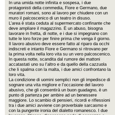
In una umida notte infinita e sospesa, i due
protagonisti della commedia, Fiore e Germano, due
muratori romani, sono al lavoro per chiudere con un
muro il palcoscenico di un teatro in disuso.
L’area è stata ceduta al supermercato confinante che
deve ampliare il magazzino. È un abuso, bisogna
lavorare in fretta, di notte, e i due si impegnano con
tutte le loro forze per finire prima che venga il giorno.
Il lavoro abusivo deve essere fatto al riparo da occhi
indiscreti e intanto Fiore e Germano si ritrovano per
la prima volta nella loro vita su un vero palcoscenico.
In questa notte, scandita dal rumore dei mattoni
accatastati uno su l’altro e da quello della cazzuola
che li spalma con la malta, i due amici confrontano la
loro vita.
La condizione di uomini semplici non gli impedisce di
sognare una vita migliore e l’occasione del lavoro
abusivo, che gli consentirà un buon guadagno, è un
punto di partenza per ambire ad un benessere
maggiore. Lo scambio di pensieri, ricordi e riflessioni
tra i due amici avviene con proverbiale sarcasmo e
con la pungente ironia del dialetto romanesco. I due