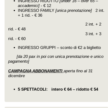
INGRESSO RIDOTTO
[under 16 – over 65 –
accademici]
- € 12
INGRESSO FAMILY
[unica prenotazione]
2 int.
+ 1 rid. - € 36
2 int. + 2
rid. - € 48
3 int. + 3
rid. - € 60
INGRESSO GRUPPI – sconto di €2 a biglietto
[da 20 pax in poi con unica prenotazione e unico
pagamento]
CAMPAGNA ABBONAMENTI
aperta fino al 31
dicembre
5 SPETTACOLI: intero € 64 – ridotto € 54