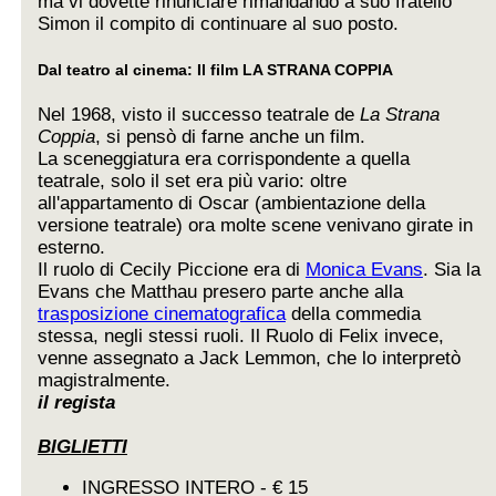
ma vi dovette rinunciare rimandando a suo fratello
Simon il compito di continuare al suo posto.
Dal teatro al cinema: Il film LA STRANA COPPIA
Nel 1968, visto il successo teatrale de
La Strana
Coppia
, si pensò di farne anche un film.
La sceneggiatura era corrispondente a quella
teatrale, solo il set era più vario: oltre
all'appartamento di Oscar (ambientazione della
versione teatrale) ora molte scene venivano girate in
esterno.
Il ruolo di Cecily Piccione era di
Monica Evans
. Sia la
Evans che Matthau presero parte anche alla
trasposizione cinematografica
della commedia
stessa, negli stessi ruoli. Il Ruolo di Felix invece,
venne assegnato a Jack Lemmon, che lo interpretò
magistralmente.
il regista
BIGLIETTI
INGRESSO INTERO - € 15