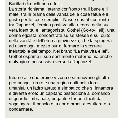
Barillari di quelli pop e folk.
La storia richiama l’eterno confronto tra il bene e il
male, tra la brama delle vanità delle cose fatue e il
gusto per le cose semplici. Nasce così il confronto
tra Rapunzel, l’eroina positiva alla ricerca della sua
vera identità, e l’antagonista, Gothel (Go-to-Hell), una
donna egoista, concentrata su se stessa e sul culto
della vanità e dell’eterna giovinezza, che la spingerà
ad usare ogni mezzo pur di fermare lo scorrere
ineluttabile del tempo. Nel brano “La mia vita è lei”,
Gothel esprime il suo sentimento materno ma anche
malvagio e possessivo verso la Rapunzel.
Intorno alle due eroine vivono e si muovono gli altri
personaggi: un re e una regina colti nella loro
umanità; un ladro astuto e simpatico che si innamora
e diventa eroe; un capitano pasticcione al comando
di guardie imbranate; briganti e furfanti facili da
soggiogare. il popolo e la corte pronti a esultare o a
condannare.